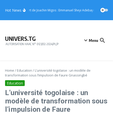
Aller au contenu
Hot News
Concert de Joachin Migos : Emmanuel Sheyi Adebayor offre 10 mil
UNIVERS.TG
Menu
AUTORISATION HAAC N° 0123/02-2024/PL/P
Home
/
Education
/
L’université togolaise : un modèle de
transformation sous l’impulsion de Faure Gnassingbé
Education
L’université togolaise : un
modèle de transformation sous
l’impulsion de Faure