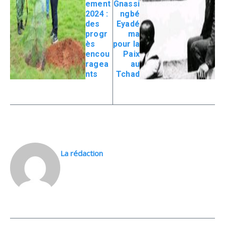
ement
Gnassi
2024 :
ngbé
des
Eyadé
progr
ma
ès
pour la
encou
Paix
ragea
au
nts
Tchad
La rédaction