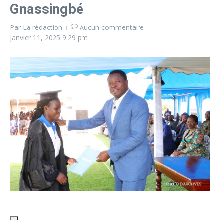
Gnassingbé
Par
La rédaction
Aucun commentaire
janvier 11, 2025
9:29 pm