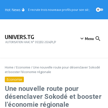
Aller au contenu
Hot News
CICA-RE recrute trois nouveaux profils pour son siège à Lomé
A
UNIVERS.TG
Menu
AUTORISATION HAAC N° 0123/02-2024/PL/P
Home
/
Economie
/
Une nouvelle route pour désenclaver Sokodé
et booster l’économie régionale
Economie
Une nouvelle route pour
désenclaver Sokodé et booster
l’économie régionale