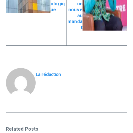
ologiq
un
ue
nouve
au
manda
t
La rédaction
Related Posts