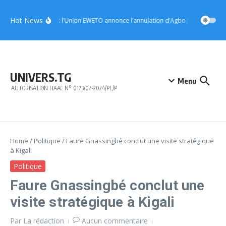
Aller au contenu
Hot News
Notsè : l’Union EWETO annonce l’annulation d’Agbogboza 2026
UNIVERS.TG
Menu
AUTORISATION HAAC N° 0123/02-2024/PL/P
Home
/
Politique
/
Faure Gnassingbé conclut une visite stratégique
à Kigali
Politique
Faure Gnassingbé conclut une
visite stratégique à Kigali
Par
La rédaction
Aucun commentaire