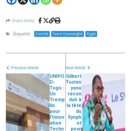
Share Article
Étiquetté :
Conclut
Faure Gnassingbé
Kigali
Previous Article
Next Article
UNIPO
Gilbert
D-
Tsolen
Togo :
yanu
Un
recon
Tremp
duit à
lin
la tête
pour
du
l’Innov
Synph
ation
ot
Techn
pour