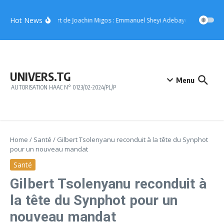
Aller au contenu
Hot News
Concert de Joachin Migos : Emmanuel Sheyi Adebayor offre 10 mil
UNIVERS.TG
Menu
AUTORISATION HAAC N° 0123/02-2024/PL/P
Home
/
Santé
/
Gilbert Tsolenyanu reconduit à la tête du Synphot
pour un nouveau mandat
Santé
Gilbert Tsolenyanu reconduit à
la tête du Synphot pour un
nouveau mandat