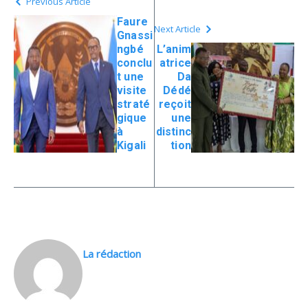
Previous Article
Faure
Next Article
Gnassi
ngbé
L’anim
conclu
atrice
t une
Da
visite
Dédé
straté
reçoit
gique
une
à
distinc
Kigali
tion
La rédaction