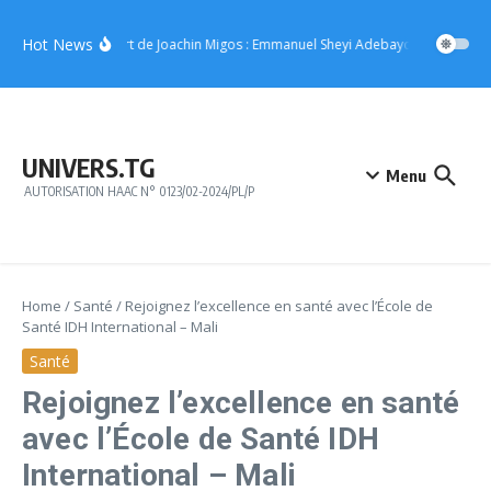
Aller au contenu
Hot News
Concert de Joachin Migos : Emmanuel Sheyi Adebayor offre 10 mill
UNIVERS.TG
Menu
AUTORISATION HAAC N° 0123/02-2024/PL/P
Home
/
Santé
/
Rejoignez l’excellence en santé avec l’École de
Santé IDH International – Mali
Santé
Rejoignez l’excellence en santé
avec l’École de Santé IDH
International – Mali