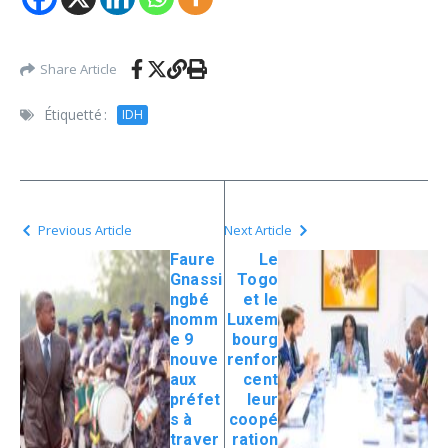
Share Article
Étiquetté :
IDH
Previous Article
Next Article
Faure
Le
Gnassi
Togo
ngbé
et le
nomm
Luxem
e 9
bourg
nouve
renfor
aux
cent
préfet
leur
s à
coopé
traver
ration