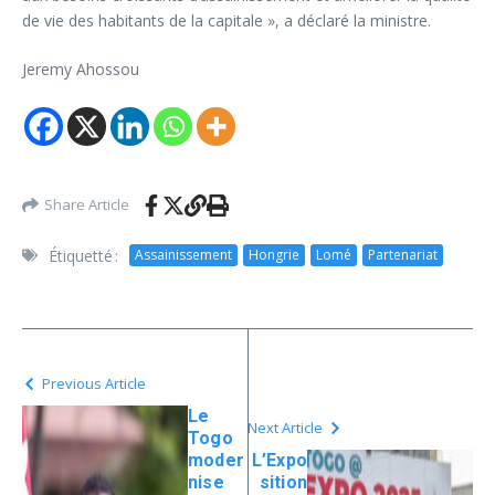
de vie des habitants de la capitale », a déclaré la ministre.
Jeremy Ahossou
Share Article
Étiquetté :
Assainissement
Hongrie
Lomé
Partenariat
Previous Article
Le
Next Article
Togo
moder
L’Expo
nise
sition