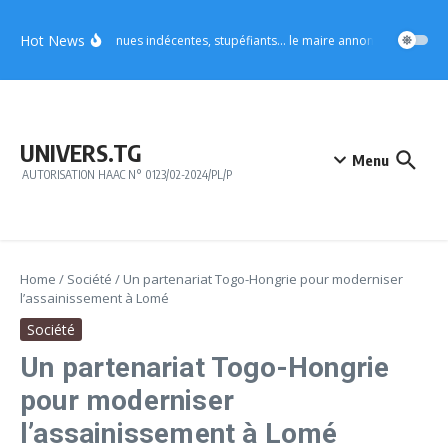
Aller au contenu
Hot News
Vo4 : tenues indécentes, stupéfiants… le maire annonce des mesures 
UNIVERS.TG
Menu
AUTORISATION HAAC N° 0123/02-2024/PL/P
Home
/
Société
/
Un partenariat Togo-Hongrie pour moderniser
l’assainissement à Lomé
Société
Un partenariat Togo-Hongrie
pour moderniser
l’assainissement à Lomé