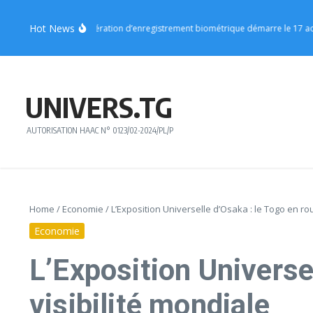
Aller au contenu
Hot News
ion Centrale : l’opération d’enregistrement biométrique démarre le 17 août
UNIVERS.TG
AUTORISATION HAAC N° 0123/02-2024/PL/P
Home
/
Economie
/
L’Exposition Universelle d’Osaka : le Togo en ro
Economie
L’Exposition Universe
visibilité mondiale