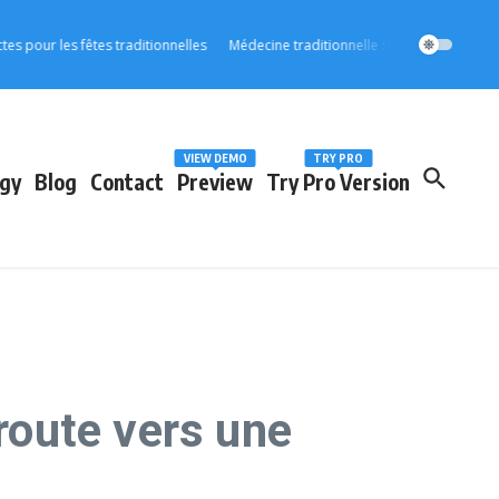
 les fêtes traditionnelles
Médecine traditionnelle : l’OOAS accélère son int
VIEW DEMO
TRY PRO
gy
Blog
Contact
Preview
Try Pro Version
 route vers une