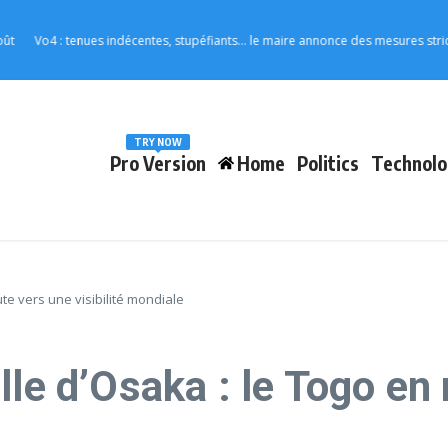
Vo4 : tenues indécentes, stupéfiants… le maire annonce des mesures strictes pour
TRY NOW
Pro Version
Home
Politics
Technolo
ute vers une visibilité mondiale
lle d’Osaka : le Togo en