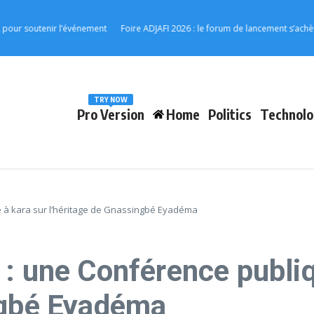
soutenir l’événement
Foire ADJAFI 2026 : le forum de lancement s’achève à 
TRY NOW
Pro Version
Home
Politics
Technolo
 à kara sur l’héritage de Gnassingbé Eyadéma
: une Conférence publiq
ngbé Eyadéma