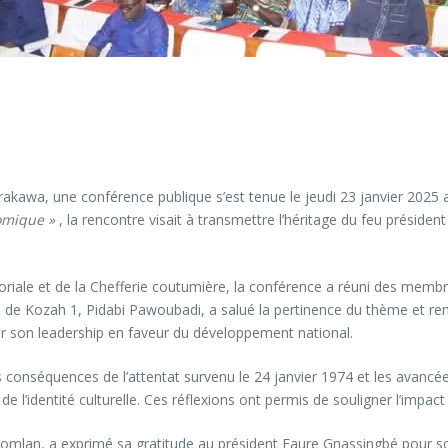
akawa, une conférence publique s’est tenue le jeudi 23 janvier 2025
nomique »
, la rencontre visait à transmettre l’héritage du feu prési
toriale et de la Chefferie coutumière, la conférence a réuni des memb
ire de Kozah 1, Pidabi Pawoubadi, a salué la pertinence du thème et r
 son leadership en faveur du développement national.
 conséquences de l’attentat survenu le 24 janvier 1974 et les avancé
n de l’identité culturelle. Ces réflexions ont permis de souligner l’i
omlan, a exprimé sa gratitude au président Faure Gnassingbé pour son