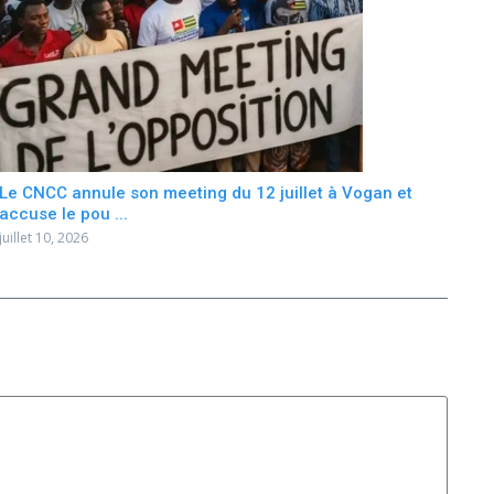
Le CNCC annule son meeting du 12 juillet à Vogan et
accuse le pou ...
juillet 10, 2026