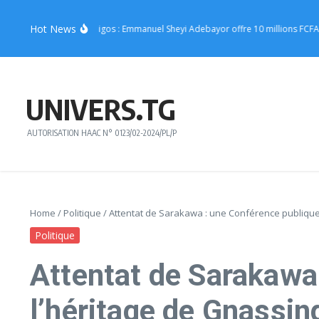
Aller au contenu
Hot News
cert de Joachin Migos : Emmanuel Sheyi Adebayor offre 10 millions FCFA pour 
UNIVERS.TG
AUTORISATION HAAC N° 0123/02-2024/PL/P
Home
/
Politique
/
Attentat de Sarakawa : une Conférence publique
Politique
Attentat de Sarakawa 
l’héritage de Gnassi