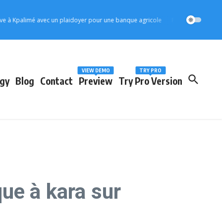
Kpalimé avec un plaidoyer pour une banque agricole
Protection de l’enfance
VIEW DEMO
TRY PRO
gy
Blog
Contact
Preview
Try Pro Version
ue à kara sur