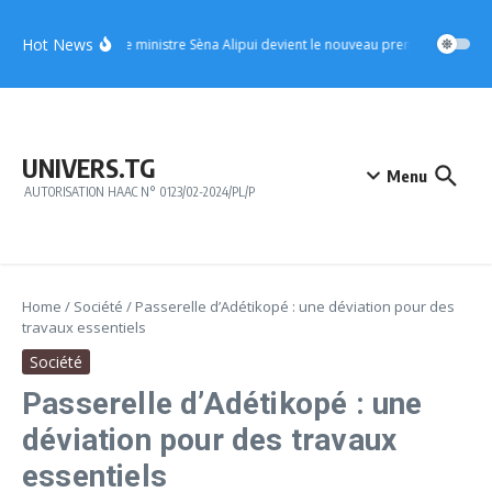
Aller au contenu
Hot News
UFC : le ministre Sèna Alipui devient le nouveau premier vice-prési
UNIVERS.TG
Menu
AUTORISATION HAAC N° 0123/02-2024/PL/P
Home
/
Société
/
Passerelle d’Adétikopé : une déviation pour des
travaux essentiels
Société
Passerelle d’Adétikopé : une
déviation pour des travaux
essentiels