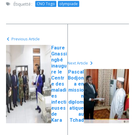
Étiquetté :
CNO Togo
olympiade
Previous Article
Faure
Gnassi
ngbé
Next Article
inaugu
re le
Pascal
Centr
Bodjon
e des
a en
maladi
missio
es
n
infecti
diplom
euses
atique
de
au
Kara
Tchad