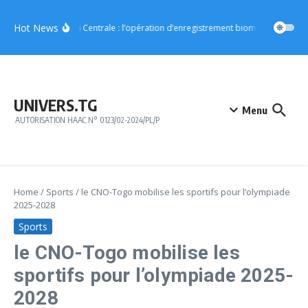
Aller au contenu
Hot News
Région Centrale : l’opération d’enregistrement biométrique démar
UNIVERS.TG
Menu
AUTORISATION HAAC N° 0123/02-2024/PL/P
Home
/
Sports
/
le CNO-Togo mobilise les sportifs pour l’olympiade
2025-2028
Sports
le CNO-Togo mobilise les
sportifs pour l’olympiade 2025-
2028