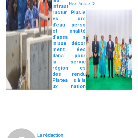
les
Next Article
infrast
ructur
Plusie
es
urs
d’eau
perso
et
nnalité
d’assa
s
inisse
décor
ment
ées
dans
pour
la
servic
région
es
des
rendu
Platea
s à la
ux
nation
La rédaction