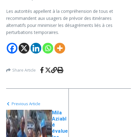
Les autorités appellent à la compréhension de tous et
recommandent aux usagers de prévoir des itinéraires
alternatifs pour minimiser les désagréments liés à ces
perturbations temporaires.
Share Article
Previous Article
Mila
Aziabl
é
évalue