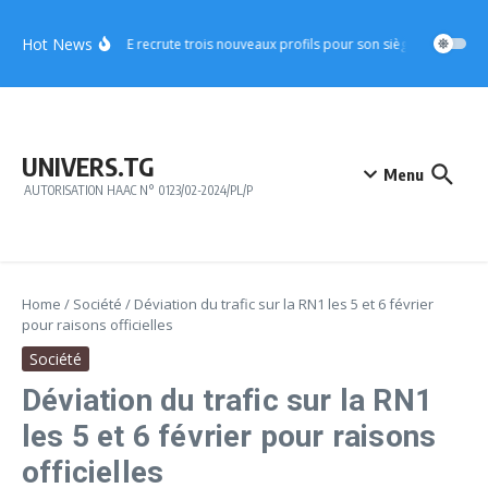
Aller au contenu
Hot News
CICA-RE recrute trois nouveaux profils pour son siège à Lomé
A
UNIVERS.TG
Menu
AUTORISATION HAAC N° 0123/02-2024/PL/P
Home
/
Société
/
Déviation du trafic sur la RN1 les 5 et 6 février
pour raisons officielles
Société
Déviation du trafic sur la RN1
les 5 et 6 février pour raisons
officielles