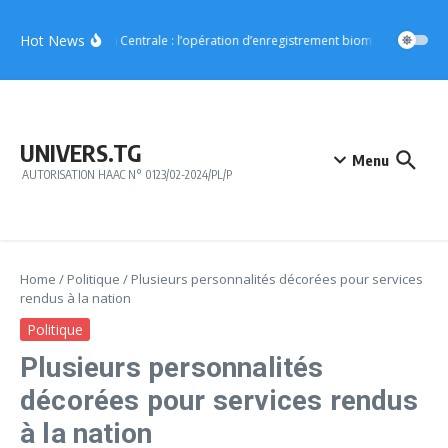
Aller au contenu
Hot News
Région Centrale : l’opération d’enregistrement biométrique démar
UNIVERS.TG
Menu
AUTORISATION HAAC N° 0123/02-2024/PL/P
Home
/
Politique
/
Plusieurs personnalités décorées pour services
rendus à la nation
Politique
Plusieurs personnalités
décorées pour services rendus
à la nation