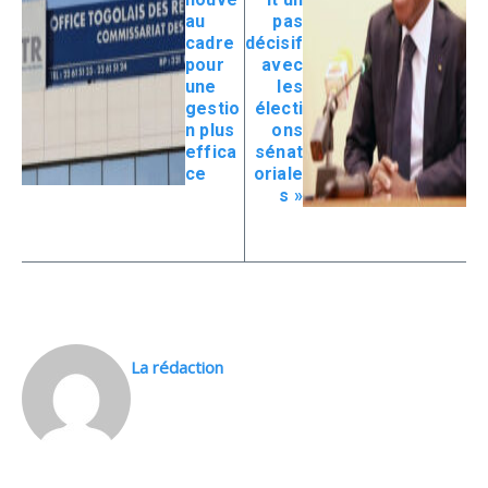
au
pas
cadre
décisif
pour
avec
une
les
gestio
électi
n plus
ons
effica
sénat
ce
oriale
s »
La rédaction