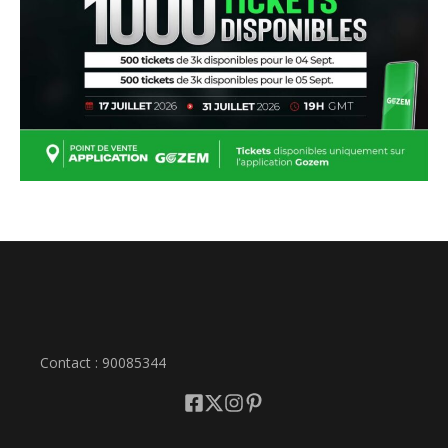
Contact : 90085344