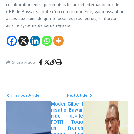
collaboration entre partenaires locaux et internationaux, le
CHP de Bassar se dote d’un centre moderne, garantissant un
accès aux soins de qualité pour les plus jeunes, renforçant
ainsi le système de santé régional.
Share Article
Previous Article
Next Article
Moder
Gilbert
nisatio
Bawar
n de
a, « le
l’OTR :
Togo
un
franch
nouve
it un