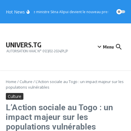
Aller au contenu
Hot News
UFC : le ministre Sèna Alipui devient le nouveau premier vice-prési
UNIVERS.TG
Menu
AUTORISATION HAAC N° 0123/02-2024/PL/P
Home
/
Culture
/
L’Action sociale au Togo : un impact majeur sur les
populations vulnérables
Culture
L’Action sociale au Togo : un
impact majeur sur les
populations vulnérables