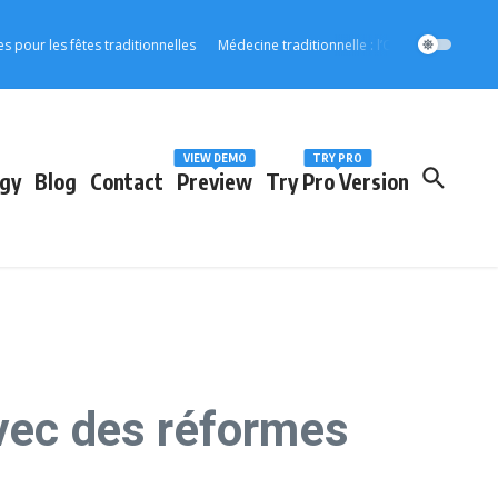
es fêtes traditionnelles
Médecine traditionnelle : l’OOAS accélère son intég
VIEW DEMO
TRY PRO
gy
Blog
Contact
Preview
Try Pro Version
avec des réformes