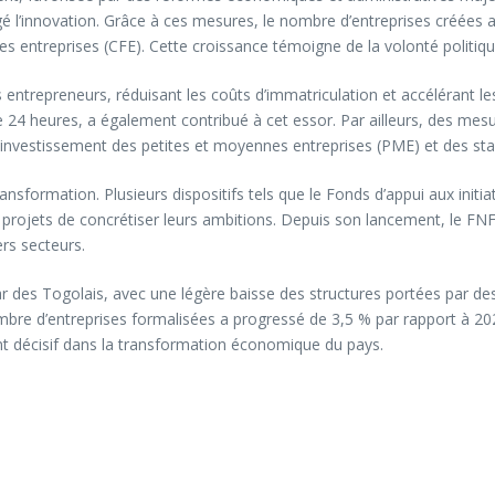
agé l’innovation. Grâce à ces mesures, le nombre d’entreprises créée
es entreprises (CFE). Cette croissance témoigne de la volonté politique
s entrepreneurs, réduisant les coûts d’immatriculation et accélérant le
de 24 heures, a également contribué à cet essor. Par ailleurs, des me
 l’investissement des petites et moyennes entreprises (PME) et des sta
ansformation. Plusieurs dispositifs tels que le Fonds d’appui aux initi
rojets de concrétiser leurs ambitions. Depuis son lancement, le FNFI a
ers secteurs.
ar des Togolais, avec une légère baisse des structures portées par d
d’entreprises formalisées a progressé de 3,5 % par rapport à 2023. Ce
nt décisif dans la transformation économique du pays.