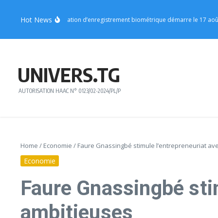
Aller au contenu
Hot News
 Centrale : l’opération d’enregistrement biométrique démarre le 17 août
Vo4
UNIVERS.TG
AUTORISATION HAAC N° 0123/02-2024/PL/P
Home
/
Economie
/
Faure Gnassingbé stimule l’entrepreneuriat av
Economie
Faure Gnassingbé sti
ambitieuses