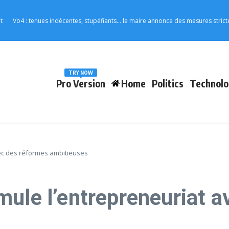
 : tenues indécentes, stupéfiants… le maire annonce des mesures strictes pour l
TRY NOW
Pro Version
Home
Politics
Technolo
ec des réformes ambitieuses
mule l’entrepreneuriat 