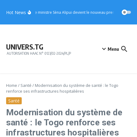
Aller au contenu
Hot News
UFC : le ministre Sèna Alipui devient le nouveau premier vice-prési
UNIVERS.TG
Menu
AUTORISATION HAAC N° 0123/02-2024/PL/P
Home
/
Santé
/
Modernisation du système de santé : le Togo
renforce ses infrastructures hospitalières
Santé
Modernisation du système de
santé : le Togo renforce ses
infrastructures hospitalières