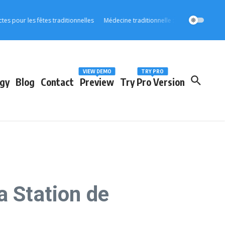
 les fêtes traditionnelles
Médecine traditionnelle : l’OOAS accélère son int
VIEW DEMO
TRY PRO
gy
Blog
Contact
Preview
Try Pro Version
a Station de