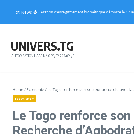
Aller au contenu
Hot News
on Centrale : l’opération d’enregistrement biométrique démarre le 17 août
V
UNIVERS.TG
AUTORISATION HAAC N° 0123/02-2024/PL/P
Home
/
Economie
/
Le Togo renforce son secteur aquacole avec la
Economie
Le Togo renforce son 
Recherche d’Agbodra