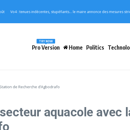
o4 : tenues indécentes, stupéfiants… le maire annonce des mesures strictes pour
TRY NOW
Pro Version
Home
Politics
Technolo
 Station de Recherche d’Agbodrafo
secteur aquacole avec l
fo