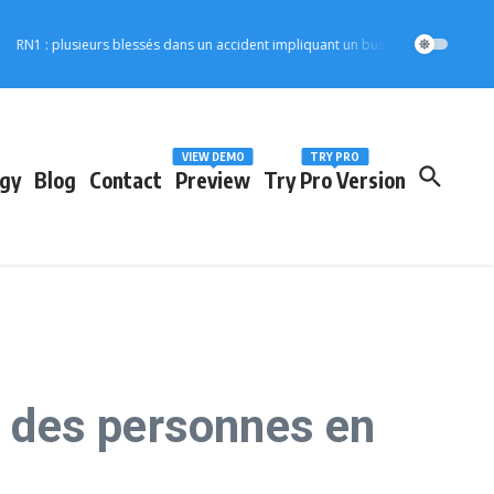
 : plusieurs blessés dans un accident impliquant un bus Solim
1ère Édition 
VIEW DEMO
TRY PRO
gy
Blog
Contact
Preview
Try Pro Version
n des personnes en