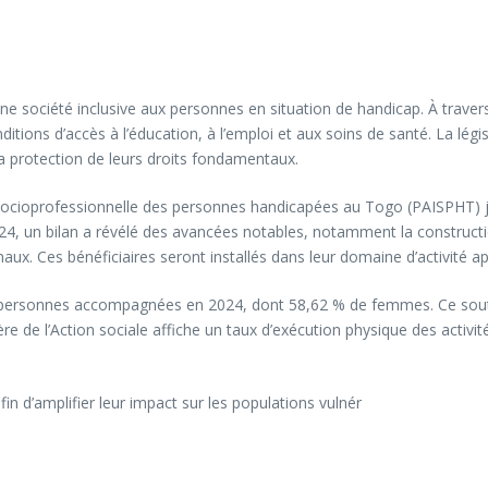
une société inclusive aux personnes en situation de handicap. À trav
ions d’accès à l’éducation, à l’emploi et aux soins de santé. La légis
la protection de leurs droits fondamentaux.
ion socioprofessionnelle des personnes handicapées au Togo (PAISPHT)
 2024, un bilan a révélé des avancées notables, notamment la construct
x. Ces bénéficiaires seront installés dans leur domaine d’activité a
6 personnes accompagnées en 2024, dont 58,62 % de femmes. Ce soutie
e de l’Action sociale affiche un taux d’exécution physique des activit
n d’amplifier leur impact sur les populations vulnér