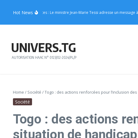
Aller au contenu
Hot News
oissons énergisantes : Le ministre Jean-Marie Tessi adresse un message à la je
UNIVERS.TG
AUTORISATION HAAC N° 0123/02-2024/PL/P
Home
/
Société
/
Togo : des actions renforcées pour l’inclusion de
Société
Togo : des actions re
situation de handicap