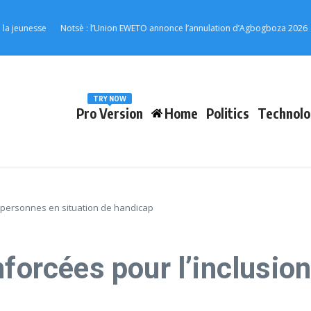
unesse
Notsè : l’Union EWETO annonce l’annulation d’Agbogboza 2026
RN1
TRY NOW
Pro Version
Home
Politics
Technolo
s personnes en situation de handicap
nforcées pour l’inclusio