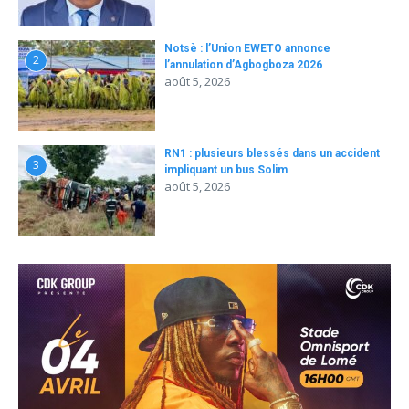
Notsè : l’Union EWETO annonce
2
l’annulation d’Agbogboza 2026
août 5, 2026
RN1 : plusieurs blessés dans un accident
3
impliquant un bus Solim
août 5, 2026