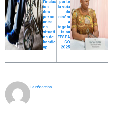
l’inclus
porte
ion
la voix
des
du
perso
ciném
nnes
a
en
togola
situati
is au
on de
FESPA
handic
CO
ap
2025
La rédaction