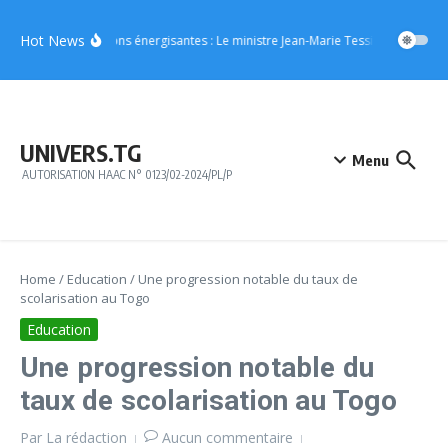
Aller au contenu
Hot News
Boissons énergisantes : Le ministre Jean-Marie Tessi adresse un m
UNIVERS.TG
Menu
AUTORISATION HAAC N° 0123/02-2024/PL/P
Home
/
Education
/
Une progression notable du taux de
scolarisation au Togo
Education
Une progression notable du
taux de scolarisation au Togo
Par
La rédaction
Aucun commentaire