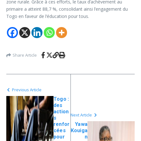
zone rurale. Grâce à ces efforts, le taux d’achèvement au
primaire a atteint 88,7 %, consolidant ainsi l’engagement du
Togo en faveur de l’éducation pour tous.
Share Article
Previous Article
Togo :
des
action
Next Article
s
renfor
Yawa
cées
Kouiga
pour
n