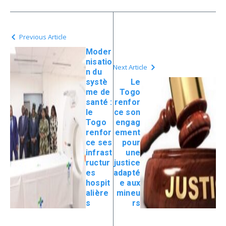
Previous Article
Moder
nisatio
Next Article
n du
systè
Le
me de
Togo
santé :
renfor
le
ce son
Togo
engag
renfor
ement
ce ses
pour
infrast
une
ructur
justice
es
adapté
hospit
e aux
alière
mineu
s
rs