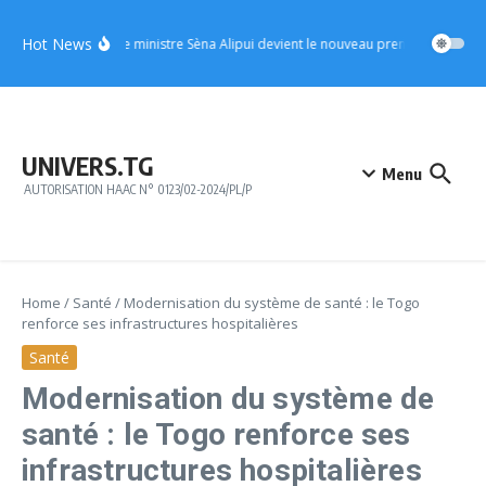
Aller au contenu
Hot News
UFC : le ministre Sèna Alipui devient le nouveau premier vice-prési
UNIVERS.TG
Menu
AUTORISATION HAAC N° 0123/02-2024/PL/P
Home
/
Santé
/
Modernisation du système de santé : le Togo
renforce ses infrastructures hospitalières
Santé
Modernisation du système de
santé : le Togo renforce ses
infrastructures hospitalières