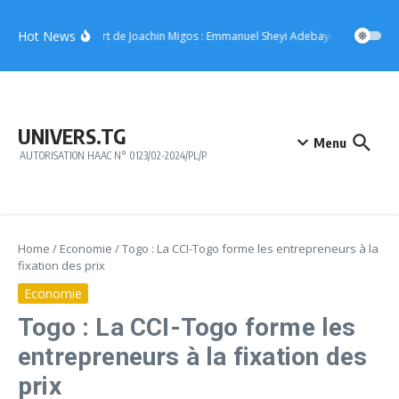
Aller au contenu
Hot News
Concert de Joachin Migos : Emmanuel Sheyi Adebayor offre 10 mil
UNIVERS.TG
Menu
AUTORISATION HAAC N° 0123/02-2024/PL/P
Home
/
Economie
/
Togo : La CCI-Togo forme les entrepreneurs à la
fixation des prix
Economie
Togo : La CCI-Togo forme les
entrepreneurs à la fixation des
prix