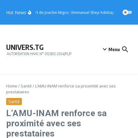
Aller au contenu
Hot News
Concert de Joachin Migos : Emmanuel Sheyi Adebayor offre 10 mil
UNIVERS.TG
Menu
AUTORISATION HAAC N° 0123/02-2024/PL/P
Home
/
Santé
/
L’AMU-INAM renforce sa proximité avec ses
prestataires
Santé
L’AMU-INAM renforce sa
proximité avec ses
prestataires