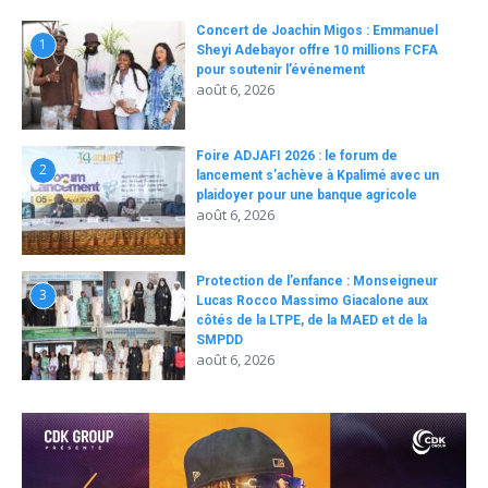
Concert de Joachin Migos : Emmanuel
1
Sheyi Adebayor offre 10 millions FCFA
pour soutenir l’événement
août 6, 2026
Foire ADJAFI 2026 : le forum de
2
lancement s’achève à Kpalimé avec un
plaidoyer pour une banque agricole
août 6, 2026
Protection de l’enfance : Monseigneur
3
Lucas Rocco Massimo Giacalone aux
côtés de la LTPE, de la MAED et de la
SMPDD
août 6, 2026