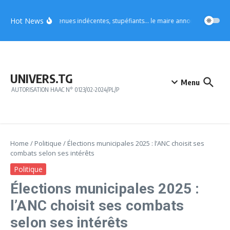
Aller au contenu
Hot News
Vo4 : tenues indécentes, stupéfiants… le maire annonce des mesures
UNIVERS.TG
Menu
AUTORISATION HAAC N° 0123/02-2024/PL/P
Home
/
Politique
/
Élections municipales 2025 : l’ANC choisit ses
combats selon ses intérêts
Politique
Élections municipales 2025 :
l’ANC choisit ses combats
selon ses intérêts