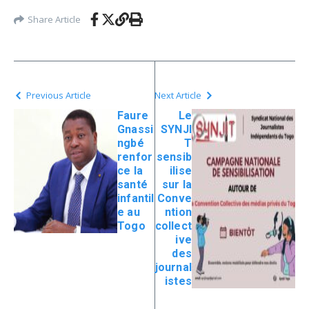
Share Article
Previous Article
Next Article
Faure
Le
Gnassi
SYNJI
ngbé
T
renfor
sensib
ce la
ilise
santé
sur la
infantil
Conve
e au
ntion
Togo
collect
ive
des
journal
istes