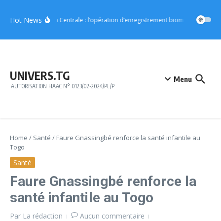
Aller au contenu
Hot News
Région Centrale : l’opération d’enregistrement biométrique démar
UNIVERS.TG
Menu
AUTORISATION HAAC N° 0123/02-2024/PL/P
Home
/
Santé
/
Faure Gnassingbé renforce la santé infantile au
Togo
Santé
Faure Gnassingbé renforce la
santé infantile au Togo
Par
La rédaction
Aucun commentaire