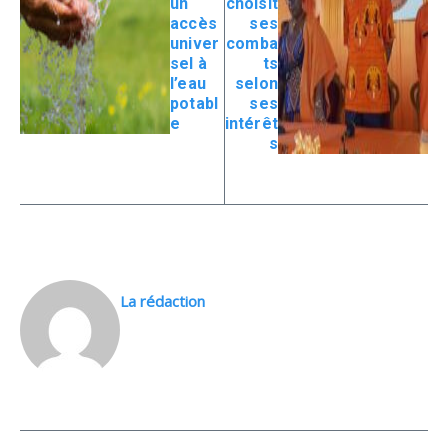
un
choisit
accès
ses
univer
comba
sel à
ts
l’eau
selon
potabl
ses
e
intérêt
s
La rédaction