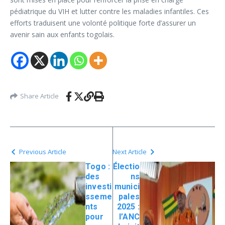
pédiatrique du VIH et lutter contre les maladies infantiles. Ces
efforts traduisent une volonté politique forte d’assurer un
avenir sain aux enfants togolais.
Share Article
Previous Article
Next Article
Togo :
Électio
des
ns
investi
munici
sseme
pales
nts
2025 :
pour
l’ANC