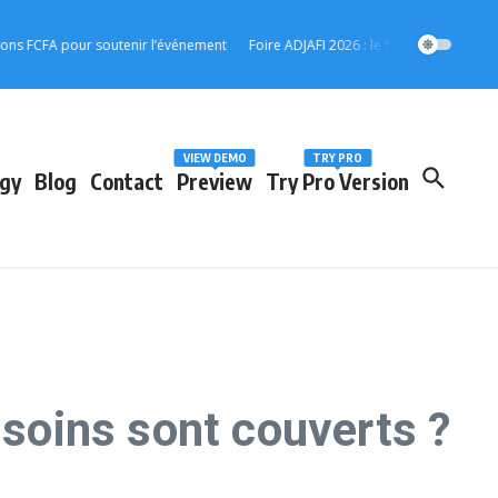
FA pour soutenir l’événement
Foire ADJAFI 2026 : le forum de lancement s’a
VIEW DEMO
TRY PRO
gy
Blog
Contact
Preview
Try Pro Version
 soins sont couverts ?