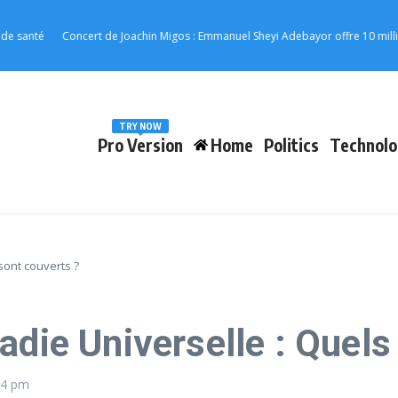
té
Concert de Joachin Migos : Emmanuel Sheyi Adebayor offre 10 millions FC
TRY NOW
Pro Version
Home
Politics
Technolo
sont couverts ?
adie Universelle : Quels
14 pm