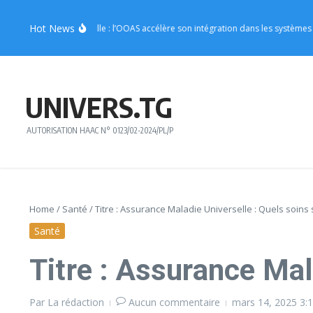
Aller au contenu
Hot News
cine traditionnelle : l’OOAS accélère son intégration dans les systèmes de san
UNIVERS.TG
AUTORISATION HAAC N° 0123/02-2024/PL/P
Home
/
Santé
/
Titre : Assurance Maladie Universelle : Quels soins 
Santé
Titre : Assurance Mal
Par
La rédaction
Aucun commentaire
mars 14, 2025
3: