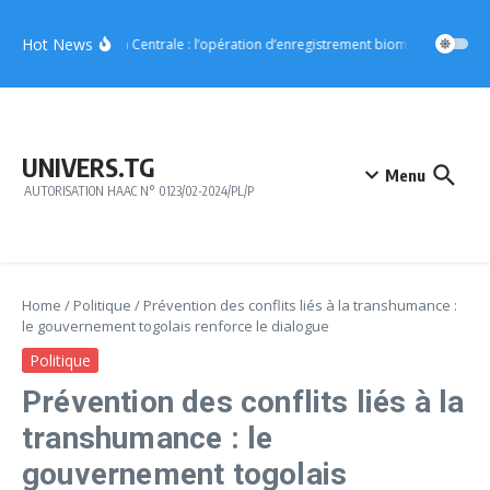
Aller au contenu
Hot News
Région Centrale : l’opération d’enregistrement biométrique démar
UNIVERS.TG
Menu
AUTORISATION HAAC N° 0123/02-2024/PL/P
Home
/
Politique
/
Prévention des conflits liés à la transhumance :
le gouvernement togolais renforce le dialogue
Politique
Prévention des conflits liés à la
transhumance : le
gouvernement togolais