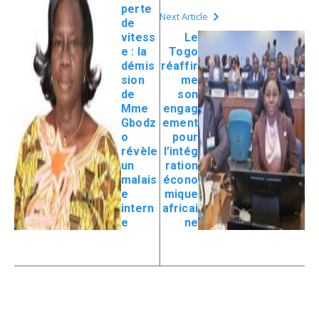
perte
Next Article
de
vitess
Le
e : la
Togo
démis
réaffir
sion
me
de
son
Mme
engag
Gbodz
ement
o
pour
révèle
l’intég
un
ration
malais
écono
e
mique
intern
africai
e
ne