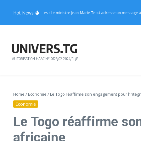
Aller au contenu
Hot News
issons énergisantes : Le ministre Jean-Marie Tessi adresse un message à la jeu
UNIVERS.TG
AUTORISATION HAAC N° 0123/02-2024/PL/P
Home
/
Economie
/
Le Togo réaffirme son engagement pour l’intég
Economie
Le Togo réaffirme so
africaine