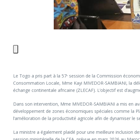
Le Togo a pris part à la 57ᵉ session de la Commission économiq
Consommation Locale, Mme Kayi MIVEDOR-SAMBIANI, la délégati
échange continentale africaine (ZLECAF). L’objectif est d’augme
Dans son intervention, Mme MIVEDOR-SAMBIANI a mis en avant l
développement de zones économiques spéciales comme la Platef
l’amélioration de la productivité agricole afin de dynamiser le s
La ministre a également plaidé pour une meilleure inclusion d
session ministérielle de la CEA, prévue en mars 2026 au Maroc,