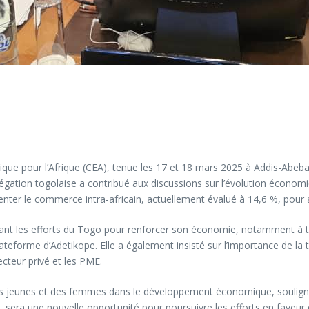
ue pour l’Afrique (CEA), tenue les 17 et 18 mars 2025 à Addis-Abeba.
on togolaise a contribué aux discussions sur l’évolution économiqu
nter le commerce intra-africain, actuellement évalué à 14,6 %, pour a
es efforts du Togo pour renforcer son économie, notamment à traver
orme d’Adetikope. Elle a également insisté sur l’importance de la t
ecteur privé et les PME.
es jeunes et des femmes dans le développement économique, soulignan
 sera une nouvelle opportunité pour poursuivre les efforts en faveur