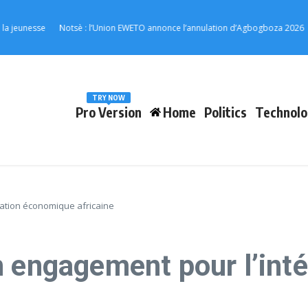
nesse
Notsè : l’Union EWETO annonce l’annulation d’Agbogboza 2026
RN1 
TRY NOW
Pro Version
Home
Politics
Technolo
ration économique africaine
n engagement pour l’int