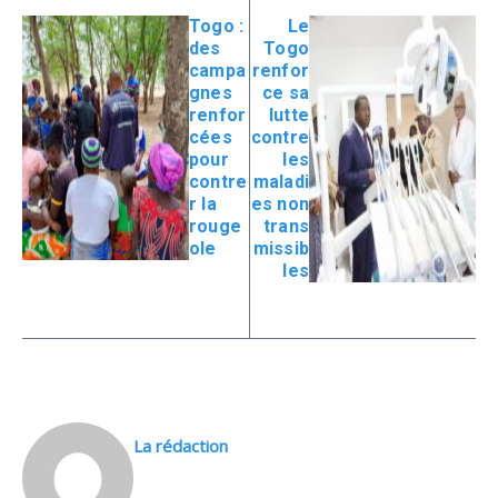
Togo :
Le
des
Togo
campa
renfor
gnes
ce sa
renfor
lutte
cées
contre
pour
les
contre
maladi
r la
es non
rouge
trans
ole
missib
les
La rédaction