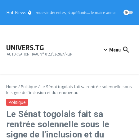
Aller au contenu
Hot News
Vo4 : tenues indécentes, stupéfiants… le maire annonce des mesures
UNIVERS.TG
Menu
AUTORISATION HAAC N° 0123/02-2024/PL/P
Home
/
Politique
/
Le Sénat togolais fait sa rentrée solennelle sous
le signe de l’inclusion et du renouveau
Politique
Le Sénat togolais fait sa
rentrée solennelle sous le
signe de l’inclusion et du