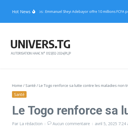
Aller au contenu
Hot News
rt de Joachin Migos : Emmanuel Sheyi Adebayor offre 10 millions FCFA pour so
UNIVERS.TG
AUTORISATION HAAC N° 0123/02-2024/PL/P
Home
/
Santé
/
Le Togo renforce sa lutte contre les maladies non 
Santé
Le Togo renforce sa l
Par
La rédaction
Aucun commentaire
avril 5, 2025
7:24