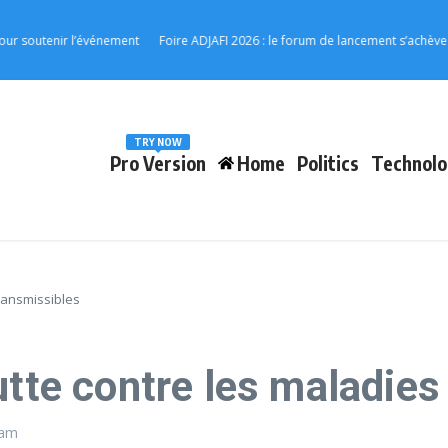
utenir l’événement
Foire ADJAFI 2026 : le forum de lancement s’achève à Kp
TRY NOW
Pro Version
Home
Politics
Technolo
transmissibles
utte contre les maladie
 am