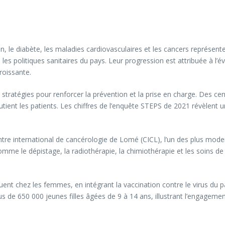
n, le diabète, les maladies cardiovasculaires et les cancers représen
es politiques sanitaires du pays. Leur progression est attribuée à l’é
roissante.
stratégies pour renforcer la prévention et la prise en charge. Des cen
tient les patients. Les chiffres de l’enquête STEPS de 2021 révèlent u
entre international de cancérologie de Lomé (CICL), l’un des plus mod
mme le dépistage, la radiothérapie, la chimiothérapie et les soins de 
réquent chez les femmes, en intégrant la vaccination contre le virus du
 de 650 000 jeunes filles âgées de 9 à 14 ans, illustrant l’engagemen