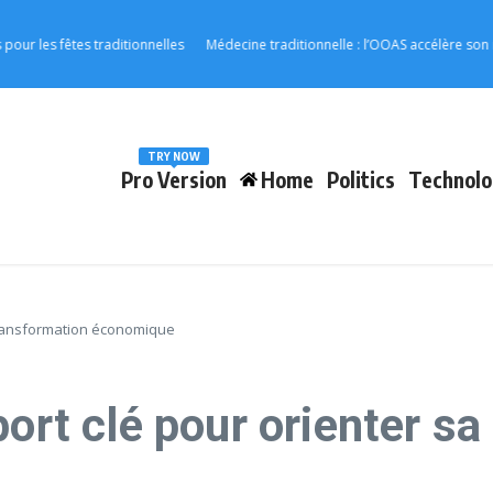
fêtes traditionnelles
Médecine traditionnelle : l’OOAS accélère son intégrat
TRY NOW
Pro Version
Home
Politics
Technolo
 transformation économique
port clé pour orienter s