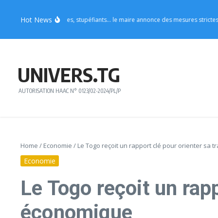
Aller au contenu
Hot News
tenues indécentes, stupéfiants… le maire annonce des mesures strictes pour les 
UNIVERS.TG
AUTORISATION HAAC N° 0123/02-2024/PL/P
Home
/
Economie
/
Le Togo reçoit un rapport clé pour orienter sa
Economie
Le Togo reçoit un rap
économique