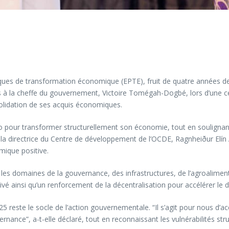
tiques de transformation économique (EPTE), fruit de quatre années de
la cheffe du gouvernement, Victoire Tomégah-Dogbé, lors d’une cér
solidation de ses acquis économiques.
go pour transformer structurellement son économie, tout en soulignan
lon la directrice du Centre de développement de l’OCDE, Ragnheiður El
mique positive.
omaines de la gouvernance, des infrastructures, de l’agroalimentaire,
vé ainsi qu’un renforcement de la décentralisation pour accélérer le
 reste le socle de l’action gouvernementale. “Il s’agit pour nous d’accé
nance”, a-t-elle déclaré, tout en reconnaissant les vulnérabilités st