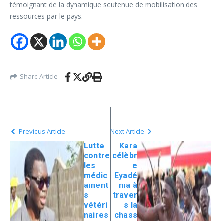
témoignant de la dynamique soutenue de mobilisation des
ressources par le pays.
Share Article
Previous Article
Next Article
Lutte
Kara
contre
célèbr
les
e
médic
Eyadé
ament
ma à
s
traver
vétéri
s la
naires
chass