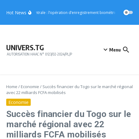
Aller au contenu
Hot News
Région Centrale : l’opération d’enregistrement biométrique démarre l
UNIVERS.TG
Menu
AUTORISATION HAAC N° 0123/02-2024/PL/P
Home
/
Economie
/
Succès financier du Togo sur le marché régional
avec 22 milliards FCFA mobilisés
Economie
Succès financier du Togo sur le
marché régional avec 22
milliards FCFA mobilisés