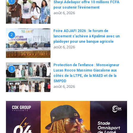
1
Sheyi Adebayor offre 10 millions FCFA
pour soutenir l’événement
août 6, 2026
Foire ADJAFI 2026 : le forum de
2
lancement s’achève à Kpalimé avec un
plaidoyer pour une banque agricole
août 6, 2026
Protection de l’enfance : Monseigneur
3
Lucas Rocco Massimo Giacalone aux
côtés de la LTPE, de la MAED et de la
SMPDD
août 6, 2026