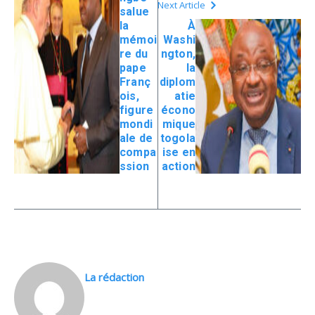
Next Article
salue
la
À
mémoi
Washi
re du
ngton,
pape
la
Franç
diplom
ois,
atie
figure
écono
mondi
mique
ale de
togola
compa
ise en
ssion
action
La rédaction