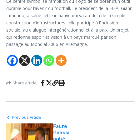
Ce centre symbolise l’ambition du Togo de se doter d’un outil
durable pour l’avenir du football. Le président de la FIFA, Gianni
Infantino, a salué cette initiative qui va au-delà de la simple
construction d’infrastructures : elle participe à l’inclusion
sociale, au dialogue intergénérationnel et à la paix. Un projet
qui redonne espoir et vision à un pays marqué par son
passage au Mondial 2006 en Allemagne.
Share Article
Previous Article
Faure
Gnassi
ngbé