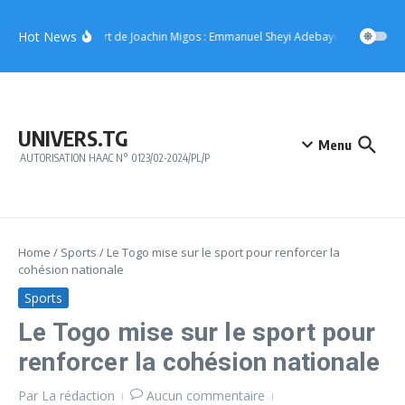
Aller au contenu
Hot News
Concert de Joachin Migos : Emmanuel Sheyi Adebayor offre 10 mill
UNIVERS.TG
Menu
AUTORISATION HAAC N° 0123/02-2024/PL/P
Home
/
Sports
/
Le Togo mise sur le sport pour renforcer la
cohésion nationale
Sports
Le Togo mise sur le sport pour
renforcer la cohésion nationale
Par
La rédaction
Aucun commentaire