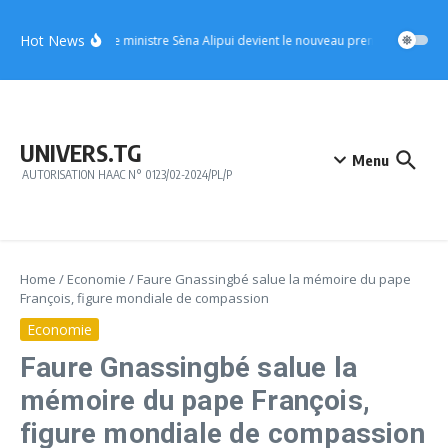
Aller au contenu
Hot News
UFC : le ministre Sèna Alipui devient le nouveau premier vice-prési
UNIVERS.TG
Menu
AUTORISATION HAAC N° 0123/02-2024/PL/P
Home
/
Economie
/
Faure Gnassingbé salue la mémoire du pape
François, figure mondiale de compassion
Economie
Faure Gnassingbé salue la
mémoire du pape François,
figure mondiale de compassion