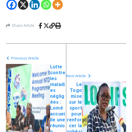
Share Article
Previous Article
Lutte
contre
Next Article
les
maladi
Le
es
Togo
néglig
mise
ées :
sur le
Lomé
sport
accuei
pour
lle une
renfor
réunio
cer la
n
cohési