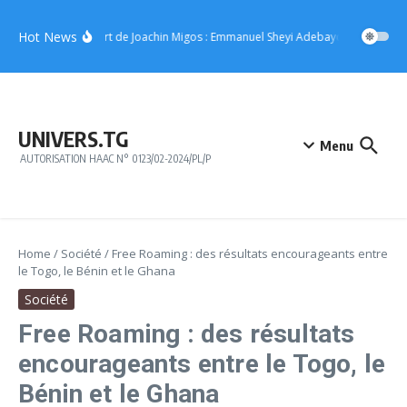
Aller au contenu
Hot News
Concert de Joachin Migos : Emmanuel Sheyi Adebayor offre 10 mil
UNIVERS.TG
Menu
AUTORISATION HAAC N° 0123/02-2024/PL/P
Home
/
Société
/
Free Roaming : des résultats encourageants entre
le Togo, le Bénin et le Ghana
Société
Free Roaming : des résultats
encourageants entre le Togo, le
Bénin et le Ghana