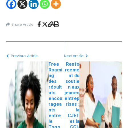
Share Article
Previous Article
Next Article
Free
Renfo
Roami
rceme
ng :
nt du
des
soutie
résult
n aux
ats
jeunes
encou
entrep
ragea
rises :
nts
la
entre
CJET
le
et la
Togo,
CCI-