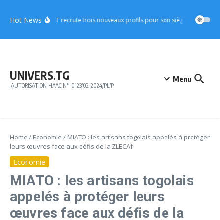
Aller au contenu
Hot News
CICA-RE recrute trois nouveaux profils pour son siège à Lomé
A
UNIVERS.TG
Menu
AUTORISATION HAAC N° 0123/02-2024/PL/P
Home
/
Economie
/
MIATO : les artisans togolais appelés à protéger
leurs œuvres face aux défis de la ZLECAf
Economie
MIATO : les artisans togolais
appelés à protéger leurs
œuvres face aux défis de la