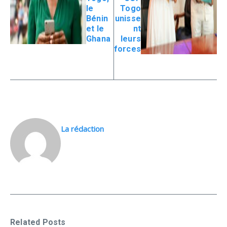
le
Togo
Bénin
unisse
et le
nt
Ghana
leurs
forces
La rédaction
Related Posts