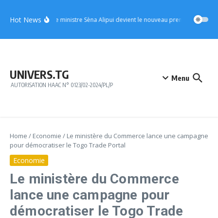
Aller au contenu
Hot News
UFC : le ministre Sèna Alipui devient le nouveau premier vice-prési
UNIVERS.TG
Menu
AUTORISATION HAAC N° 0123/02-2024/PL/P
Home
/
Economie
/
Le ministère du Commerce lance une campagne
pour démocratiser le Togo Trade Portal
Economie
Le ministère du Commerce
lance une campagne pour
démocratiser le Togo Trade