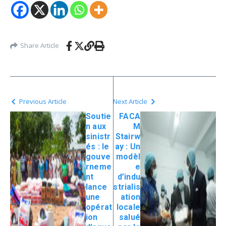
Share Article
Previous Article
Next Article
Soutie
FACA
n aux
M
sinistr
Stairw
és : le
ay : Un
gouve
modèl
rneme
e
nt
d’indu
lance
strialis
une
ation
opérat
locale
ion
salué