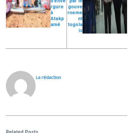
d’enve
par le
rgure
gouve
à
rneme
Atakp
nt
amé
togola
is
La rédaction
Related Posts