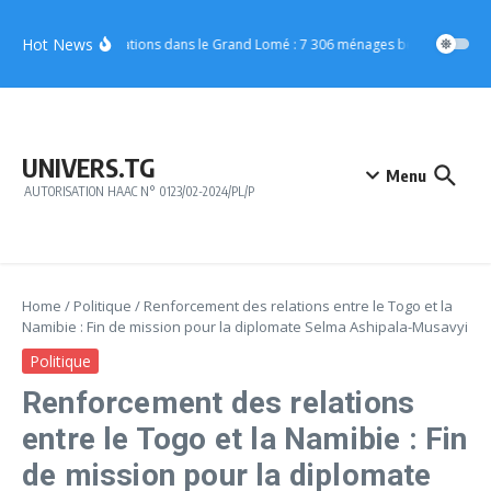
Aller au contenu
Hot News
Inondations dans le Grand Lomé : 7 306 ménages bénéficient d’u
UNIVERS.TG
Menu
AUTORISATION HAAC N° 0123/02-2024/PL/P
Home
/
Politique
/
Renforcement des relations entre le Togo et la
Namibie : Fin de mission pour la diplomate Selma Ashipala-Musavyi
Politique
Renforcement des relations
entre le Togo et la Namibie : Fin
de mission pour la diplomate