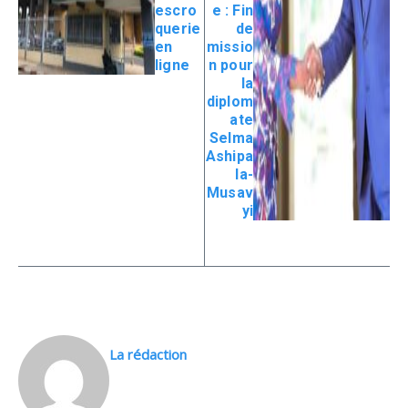
escro
e : Fin
querie
de
en
missio
ligne
n pour
la
diplom
ate
Selma
Ashipa
la-
Musav
yi
La rédaction