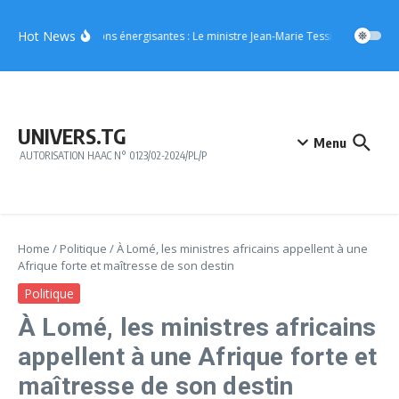
Aller au contenu
Hot News
Boissons énergisantes : Le ministre Jean-Marie Tessi adresse un m
UNIVERS.TG
Menu
AUTORISATION HAAC N° 0123/02-2024/PL/P
Home
/
Politique
/
À Lomé, les ministres africains appellent à une
Afrique forte et maîtresse de son destin
Politique
À Lomé, les ministres africains
appellent à une Afrique forte et
maîtresse de son destin