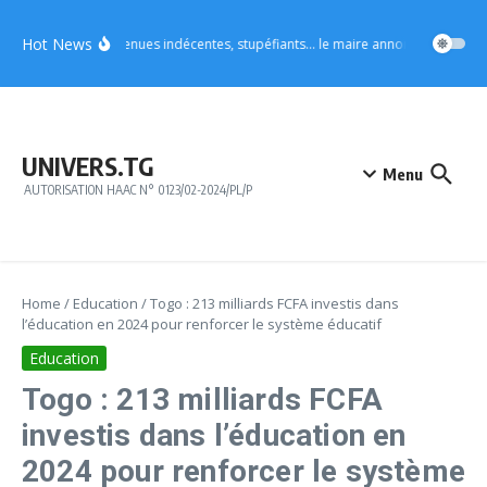
Aller au contenu
Hot News
Vo4 : tenues indécentes, stupéfiants… le maire annonce des mesures
UNIVERS.TG
Menu
AUTORISATION HAAC N° 0123/02-2024/PL/P
Home
/
Education
/
Togo : 213 milliards FCFA investis dans
l’éducation en 2024 pour renforcer le système éducatif
Education
Togo : 213 milliards FCFA
investis dans l’éducation en
2024 pour renforcer le système