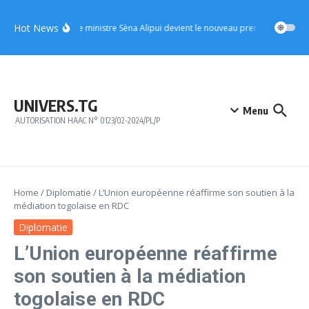
Aller au contenu
Hot News
UFC : le ministre Sèna Alipui devient le nouveau premier vice-prési
UNIVERS.TG
Menu
AUTORISATION HAAC N° 0123/02-2024/PL/P
Home
/
Diplomatie
/
L’Union européenne réaffirme son soutien à la
médiation togolaise en RDC
Diplomatie
L’Union européenne réaffirme
son soutien à la médiation
togolaise en RDC