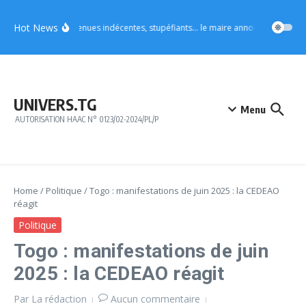
Aller au contenu
Hot News
Vo4 : tenues indécentes, stupéfiants… le maire annonce des mesures
UNIVERS.TG
Menu
AUTORISATION HAAC N° 0123/02-2024/PL/P
Home
/
Politique
/
Togo : manifestations de juin 2025 : la CEDEAO
réagit
Politique
Togo : manifestations de juin
2025 : la CEDEAO réagit
Par
La rédaction
Aucun commentaire