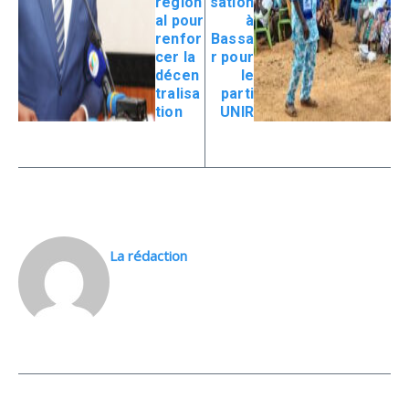
région
sation
al pour
à
renfor
Bassa
cer la
r pour
décen
le
tralisa
parti
tion
UNIR
La rédaction