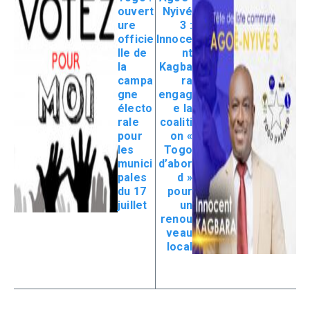
ouvert
Nyivé
ure
3 :
officie
Innoce
lle de
nt
la
Kagba
campa
ra
gne
engag
électo
e la
rale
coaliti
pour
on «
les
Togo
munici
d’abor
pales
d »
du 17
pour
juillet
un
renou
veau
local