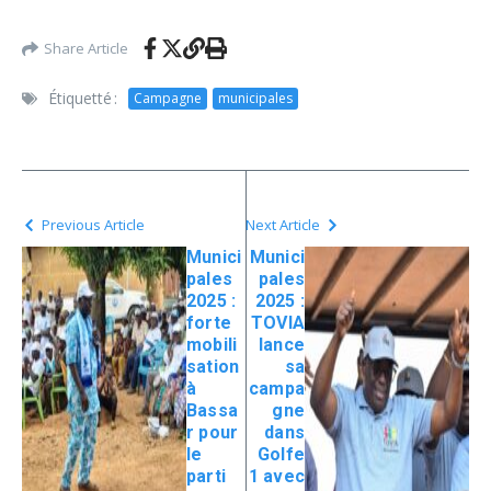
Share Article
Étiquetté :
Campagne
municipales
Previous Article
Next Article
Munici
Munici
pales
pales
2025 :
2025 :
forte
TOVIA
mobili
lance
sation
sa
à
campa
Bassa
gne
r pour
dans
le
Golfe
parti
1 avec