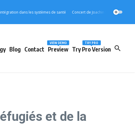
tion dans les systèmes de santé
Concert de Joachin Migos : Emmanuel Sheyi 
VIEW DEMO
TRY PRO
gy
Blog
Contact
Preview
Try Pro Version
éfugiés et de la