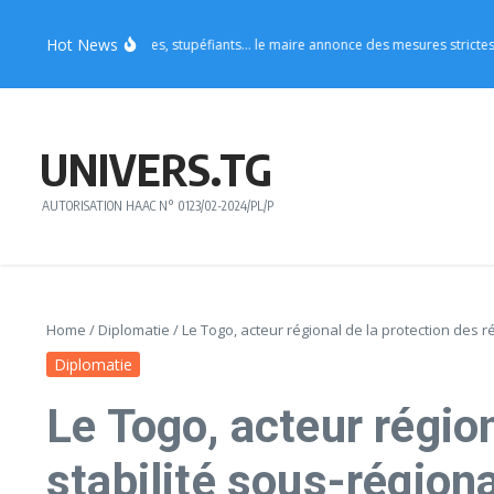
Aller au contenu
Hot News
: tenues indécentes, stupéfiants… le maire annonce des mesures strictes pour les
UNIVERS.TG
AUTORISATION HAAC N° 0123/02-2024/PL/P
Home
/
Diplomatie
/
Le Togo, acteur régional de la protection des ré
Diplomatie
Le Togo, acteur région
stabilité sous-région