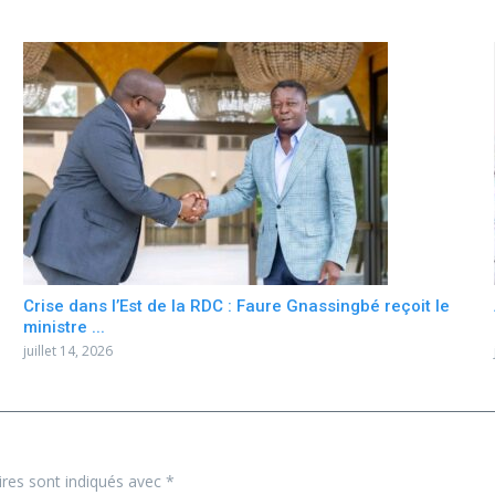
Crise dans l’Est de la RDC : Faure Gnassingbé reçoit le
ministre ...
juillet 14, 2026
ires sont indiqués avec
*