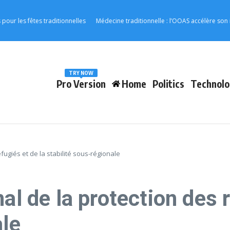
 fêtes traditionnelles
Médecine traditionnelle : l’OOAS accélère son intégra
TRY NOW
Pro Version
Home
Politics
Technolo
fugiés et de la stabilité sous-régionale
al de la protection des r
ale