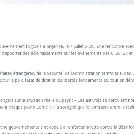
uvernement togolais a organisé, le 4 juillet 2025, une rencontre ave
 d’apporter des éclaircissements sur les événements des 6, 26, 27 et 2
ires étrangères, de la Sécurité, de l’Administration territoriale, des
pour la paix, l’État de droit et les libertés fondamentales, tout en dé
rangers sur la situation réelle du pays : « Les activités se déroulent 
ent chaque jour à Lomé ». Il a souligné que le contraste entre la réalité
he gouvernementale et appelé à renforcer la lutte contre la désinfor
o demeure un havre de paix dans un contexte régional instable.