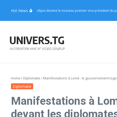
Aller au contenu
Hot News
 le ministre Sèna Alipui devient le nouveau premier vice-président du parti
Ré
UNIVERS.TG
AUTORISATION HAAC N° 0123/02-2024/PL/P
Home
/
Diplomatie
/
Manifestations à Lomé : le gouvernement togol
Diplomatie
Manifestations à Lom
devant les diplomate