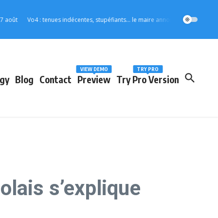
Vo4 : tenues indécentes, stupéfiants… le maire annonce des mesures strictes po
VIEW DEMO
TRY PRO
gy
Blog
Contact
Preview
Try Pro Version
lais s’explique