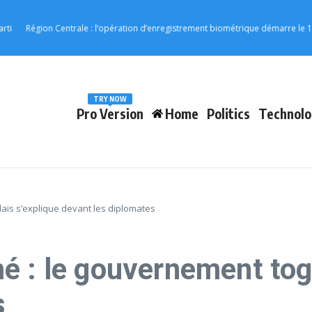
gion Centrale : l’opération d’enregistrement biométrique démarre le 17 août
TRY NOW
Pro Version
Home
Politics
Technolo
ais s’explique devant les diplomates
é : le gouvernement togo
s