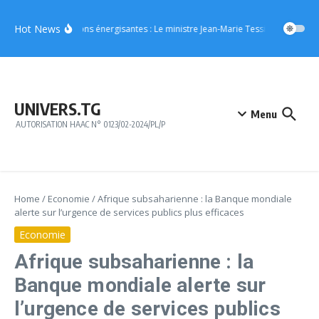
Aller au contenu
Hot News
Boissons énergisantes : Le ministre Jean-Marie Tessi adresse un m
UNIVERS.TG
Menu
AUTORISATION HAAC N° 0123/02-2024/PL/P
Home
/
Economie
/
Afrique subsaharienne : la Banque mondiale
alerte sur l’urgence de services publics plus efficaces
Economie
Afrique subsaharienne : la
Banque mondiale alerte sur
l’urgence de services publics