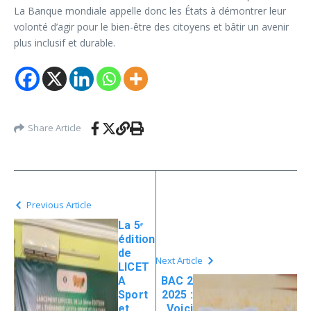
La Banque mondiale appelle donc les États à démontrer leur
volonté d’agir pour le bien-être des citoyens et bâtir un avenir
plus inclusif et durable.
Share Article
Previous Article
La 5ᵉ
édition
de
Next Article
LICET
A
BAC 2
Sport
2025 :
et
Voici