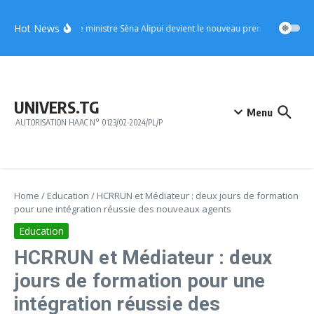
Aller au contenu
Hot News
UFC : le ministre Sèna Alipui devient le nouveau premier vice-prési
UNIVERS.TG
Menu
AUTORISATION HAAC N° 0123/02-2024/PL/P
Home
/
Education
/
HCRRUN et Médiateur : deux jours de formation
pour une intégration réussie des nouveaux agents
Education
HCRRUN et Médiateur : deux
jours de formation pour une
intégration réussie des