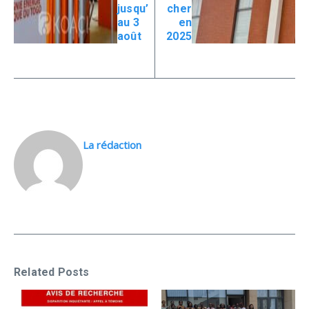
jusqu’
cher
au 3
en
août
2025
La rédaction
Related Posts